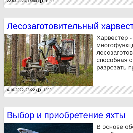
22-03-2023, 15:44
1089
Лесозаготовительный харвес
Харвестер -
многофункц
лесозагото
способная с
разрезать п
4-10-2022, 23:22
1303
Выбор и приобретение яхты
В основе о